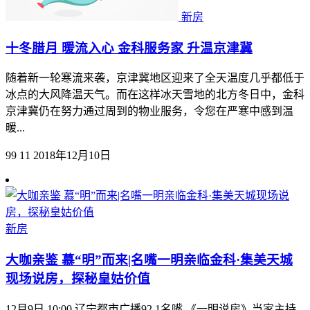
新房
十冬腊月 暖流入心 金科服务家 升温京津冀
随着新一轮寒流来袭，京津冀地区迎来了全天温度几乎都低于
冰点的大风降温天气。而在这样冰天雪地的北方冬日中，金科
京津冀仍在努力通过周到的物业服务，令您在严寒中感到温
暖...
99
11
2018年12月10日
新房
大咖亲鉴 慕“明”而来|名嘴一明亲临金科·集美天城
现场说房，探秘皇姑价值
12月9日 10:00 辽宁都市广播92.1名嘴 《一明说房》当家主持