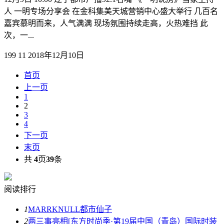
人 一明专场分享会 在金科集美天城营销中心盛大举行 几百名
嘉宾慕明而来，人气满满 现场氛围持续走高，火热难挡 此
次，一...
199
11
2018年12月10日
首页
上一页
1
2
3
4
下一页
末页
共
4
页
39
条
阅读排行
1
MARRKNULL都市仙子
2
两三事亮相[东方时尚季·第19届中国（青岛）国际时装