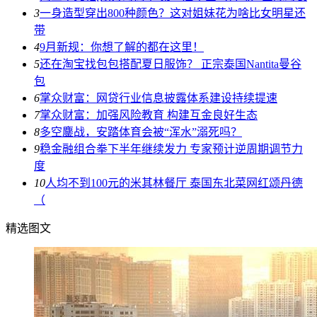
3
一身造型穿出800种颜色？这对姐妹花为啥比女明星还
带
4
9月新规：你想了解的都在这里！
5
还在淘宝找包包搭配夏日服饰？ 正宗泰国Nantita曼谷
包
6
掌众财富：网贷行业信息披露体系建设持续提速
7
掌众财富：加强风险教育 构建互金良好生态
8
多空鏖战，安踏体育会被“浑水”溺死吗？
9
稳金融组合拳下半年继续发力 专家预计逆周期调节力
度
10
人均不到100元的米其林餐厅 泰国东北菜网红颂丹德
（
精选图文