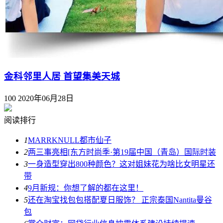
金科邻里人居 首望集美天城
100
2020年06月28日
阅读排行
1
MARRKNULL都市仙子
2
两三事亮相[东方时尚季·第19届中国（青岛）国际时装
3
一身造型穿出800种颜色？这对姐妹花为啥比女明星还
带
4
9月新规：你想了解的都在这里！
5
还在淘宝找包包搭配夏日服饰？ 正宗泰国Nantita曼谷
包