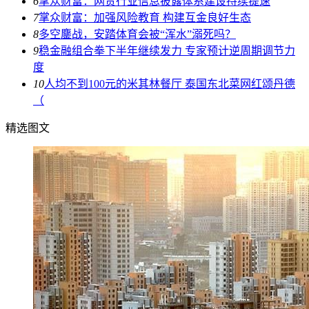
6
掌众财富：网贷行业信息披露体系建设持续提速
7
掌众财富：加强风险教育 构建互金良好生态
8
多空鏖战，安踏体育会被“浑水”溺死吗？
9
稳金融组合拳下半年继续发力 专家预计逆周期调节力
度
10
人均不到100元的米其林餐厅 泰国东北菜网红颂丹德
（
精选图文